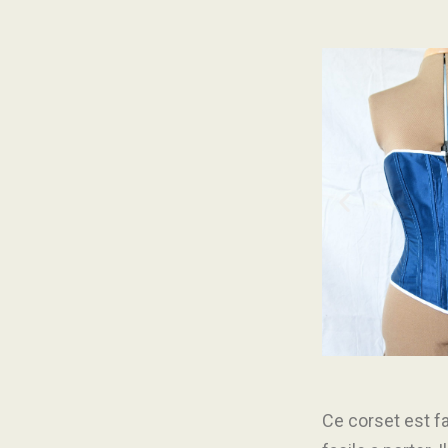
C
e corset est f