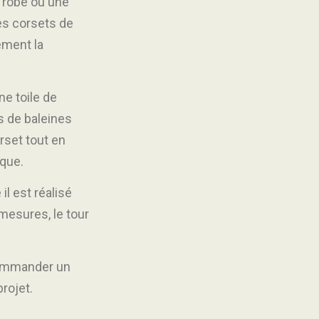
e robe ou une
les corsets de
ement la
ne toile de
nis de baleines
orset tout en
ique.
il est réalisé
mesures, le tour
 commander un
rojet.