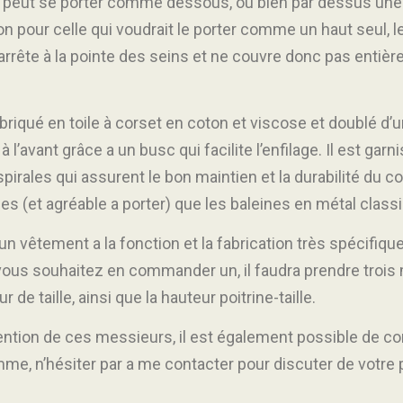
. Il peut se porter comme dessous, ou bien par dessus un
on pour celle qui voudrait le porter comme un haut seul, 
arrête à la pointe des seins et ne couvre donc pas entièr
briqué en toile à corset en coton et viscose et doublé d’u
 à l’avant grâce a un busc qui facilite l’enfilage. Il est gar
pirales qui assurent le bon maintien et la durabilité du c
es (et agréable a porter) que les baleines en métal class
un vêtement a la fonction et la fabrication très spécifique 
vous souhaitez en commander un, il faudra prendre trois 
ur de taille, ainsi que la hauteur poitrine-taille.
ttention de ces messieurs, il est également possible de
me, n’hésiter par a me contacter pour discuter de votre p